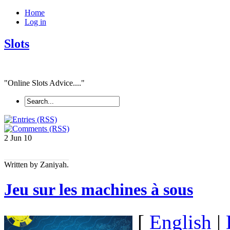
Home
Log in
Slots
"Online Slots Advice...."
2 Jun
10
Written by Zaniyah.
Jeu sur les machines à sous
[
English
|