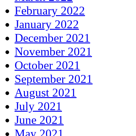
February 2022
January 2022
December 2021
November 2021
October 2021
September 2021
August 2021
July 2021
June 2021
May 2021