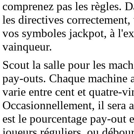
comprenez pas les règles. D
les directives correctement,
vos symboles jackpot, à l'e
vainqueur.
Scout la salle pour les mach
pay-outs. Chaque machine a
varie entre cent et quatre-v
Occasionnellement, il sera a
est le pourcentage pay-out es
joueurs réguliers, ou débour