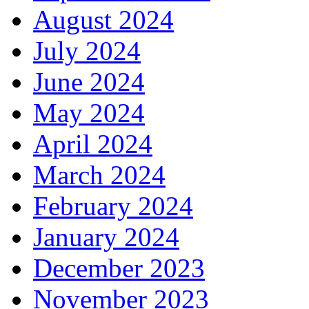
August 2024
July 2024
June 2024
May 2024
April 2024
March 2024
February 2024
January 2024
December 2023
November 2023