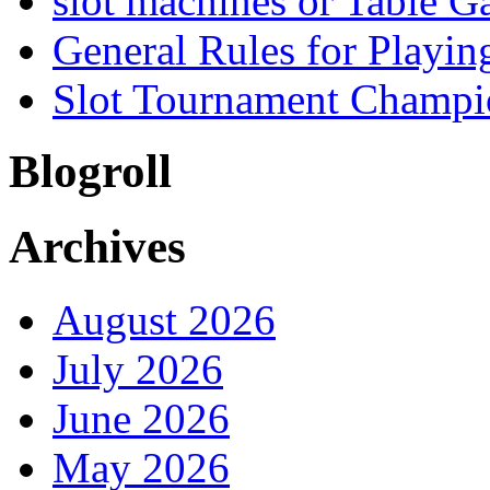
slot machines or Table 
General Rules for Playin
Slot Tournament Champi
Blogroll
Archives
August 2026
July 2026
June 2026
May 2026