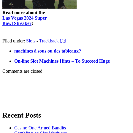
Read more about the
Las Vegas 2024 Super
Bowl Streaker
!
Filed under:
Slots
-
Trackback
Uri
machines à sous ou des tableaux?
On-line Slot Machines Hints – To Succeed Huge
Comments are closed.
Recent Posts
Casino One Armed Bandits