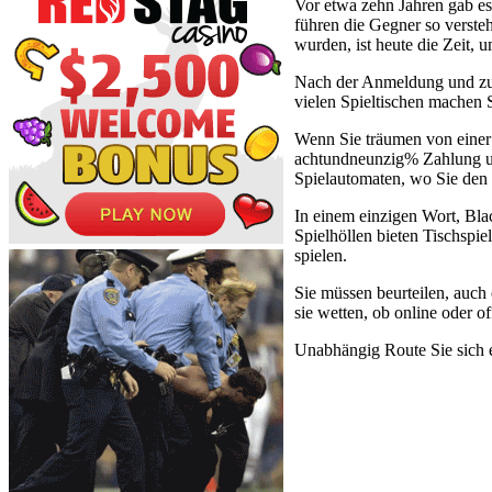
Vor etwa zehn Jahren gab es 
führen die Gegner so versteh
wurden, ist heute die Zeit, u
Nach der Anmeldung und zum 
vielen Spieltischen machen 
Wenn Sie träumen von einer 
achtundneunzig% Zahlung und
Spielautomaten, wo Sie den
In einem einzigen Wort, Blac
Spielhöllen bieten Tischspie
spielen.
Sie müssen beurteilen, auch
sie wetten, ob online oder o
Unabhängig Route Sie sich e