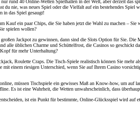
nur rund 40 Online-Wetten Spielhallen in der Welt, aber derzeit das spi
st du nie, was neues Spiel oder die Vielfalt auf ein bestehendes Spiel w
m in das Spiel gesaugt!
Kauf ein paar Chips, die Sie haben jetzt die Wahl zu machen – Sie w
Sie spielen wollen?
großen Jackpot zu gewinnen, dann sind die Slots Option für Sie. Die 
 alle üblichen Charme und Schüttelfrost, die Casinos so geschickt dar
 Kopf für mehr Unterhaltung?
kjack, Roulette Craps. Die Tisch-Spiele realistisch können Sie mehr al
le mit einem riesigen Unterschied, wenn Sie auf Ihrem Casino vorsichtig
 online, müssen Tischspiele ein gewisses Maß an Know-how, um auf lang
ffline. Es ist eine Wahrheit, die Wetten unwahrscheinlich, dass überhaup
ntscheiden, ist ein Punkt für bestimmte, Online-Glücksspiel wird auf e